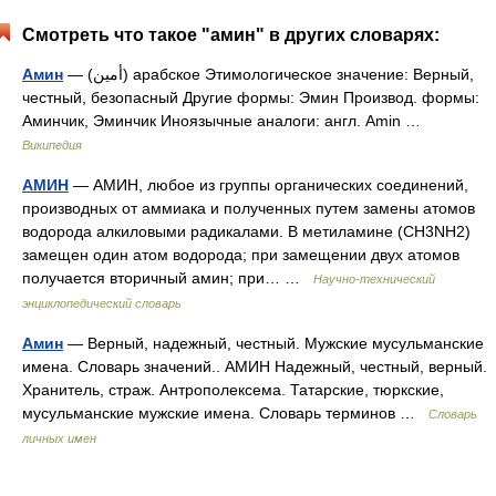
Смотреть что такое "амин" в других словарях:
Амин
— (أمين) арабское Этимологическое значение: Верный,
честный, безопасный Другие формы: Эмин Производ. формы:
Аминчик, Эминчик Иноязычные аналоги: англ. Amin …
Википедия
АМИН
— АМИН, любое из группы органических соединений,
производных от аммиака и полученных путем замены атомов
водорода алкиловыми радикалами. В метиламине (CH3NH2)
замещен один атом водорода; при замещении двух атомов
получается вторичный амин; при… …
Научно-технический
энциклопедический словарь
Амин
— Верный, надежный, честный. Мужские мусульманские
имена. Словарь значений.. АМИН Надежный, честный, верный.
Хранитель, страж. Антрополексема. Татарские, тюркские,
мусульманские мужские имена. Словарь терминов …
Словарь
личных имен