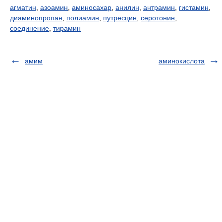
агматин
,
азоамин
,
аминосахар
,
анилин
,
антрамин
,
гистамин
,
диаминопропан
,
полиамин
,
путресцин
,
серотонин
,
соединение
,
тирамин
амим
аминокислота