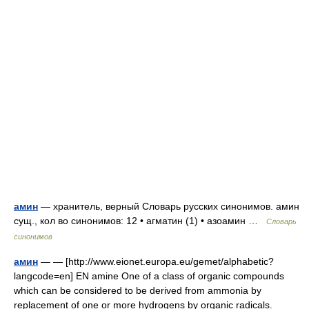
амин
— хранитель, верный Словарь русских синонимов. амин
сущ., кол во синонимов: 12 • агматин (1) • азоамин …
Словарь
синонимов
амин
— — [http://www.eionet.europa.eu/gemet/alphabetic?
langcode=en] EN amine One of a class of organic compounds
which can be considered to be derived from ammonia by
replacement of one or more hydrogens by organic radicals.