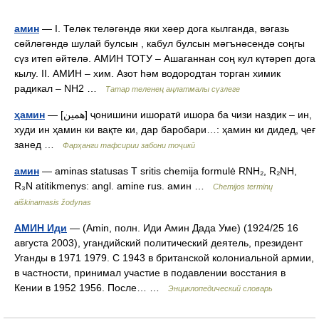
амин
— I. Теләк теләгәндә яки хәер дога кылганда, вәгазь
сөйләгәндә шулай булсын , кабул булсын мәгънәсендә соңгы
сүз итеп әйтелә. АМИН ТОТУ – Ашаганнан соң кул күтәреп дога
кылу. II. АМИН – хим. Азот һәм водородтан торган химик
радикал – NH2 …
Татар теленең аңлатмалы сүзлеге
ҳамин
— [همين] ҷонишини ишоратӣ ишора ба чизи наздик – ин,
худи ин ҳамин ки вақте ки, дар баробари…: ҳамин ки дидед, ҷеғ
занед …
Фарҳанги тафсирии забони тоҷикӣ
амин
— aminas statusas T sritis chemija formulė RNH₂, R₂NH,
R₃N atitikmenys: angl. amine rus. амин …
Chemijos terminų
aiškinamasis žodynas
АМИН Иди
— (Amin, полн. Иди Амин Дада Уме) (1924/25 16
августа 2003), угандийский политический деятель, президент
Уганды в 1971 1979. С 1943 в британской колониальной армии,
в частности, принимал участие в подавлении восстания в
Кении в 1952 1956. После… …
Энциклопедический словарь