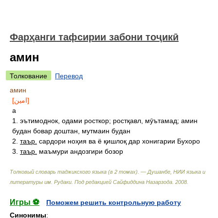
Фарҳанги тафсирии забони тоҷикӣ
амин
Толкование
Перевод
амин
[امين]
а
1. эътимоднок, одами росткор; ростқавл, мӯътамад; амин
будан бовар доштан, мутмаин будан
2.
таър.
сардори ноҳия ва ё қишлоқ дар хонигарии Бухоро
3.
таър.
маъмури андозгири бозор
Толковый словарь таджикского языка (в 2 томах). — Душанбе, НИИ языка и
литературы им. Рудаки
.
Под редакцией Сайфиддина Назарзода
.
2008
.
Игры ⚽
Поможем решить контрольную работу
Синонимы
: